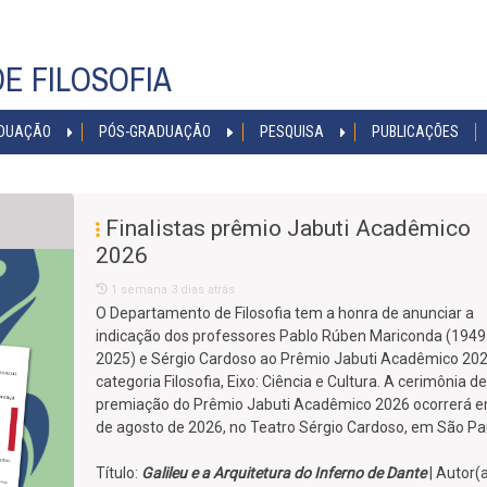
E FILOSOFIA
DUAÇÃO
PÓS-GRADUAÇÃO
PESQUISA
PUBLICAÇÕES
Finalistas prêmio Jabuti Acadêmico
2026
1 semana 3 dias atrás
O Departamento de Filosofia tem a honra de anunciar a
indicação dos professores Pablo Rúben Mariconda (194
2025) e Sérgio Cardoso ao Prêmio Jabuti Acadêmico 202
categoria Filosofia, Eixo: Ciência e Cultura. A cerimônia de
premiação do Prêmio Jabuti Acadêmico 2026 ocorrerá 
de agosto de 2026, no Teatro Sérgio Cardoso, em São Pa
Título:
Galileu e a Arquitetura do Inferno de Dante
| Autor(a