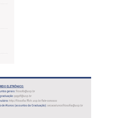
REIO ELETRÔNICO:
ntos gerais:
filosofo@usp.br
-graduação:
ppgdf@usp.br
ulário:
http://filosofia.fflch.usp.br/fale-conosco
o de Alunos (assuntos da Graduação):
secaoalunosfilosofia@usp.br