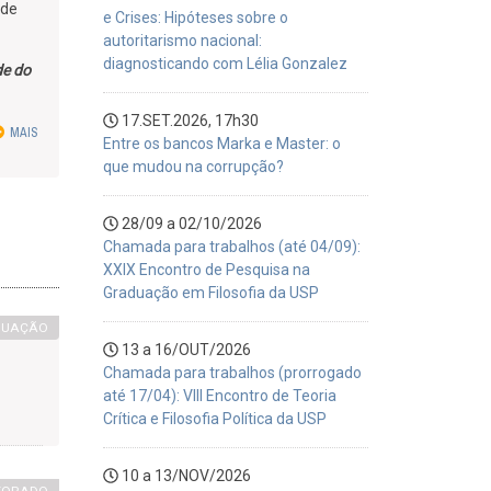
ade
e Crises: Hipóteses sobre o
autoritarismo nacional:
diagnosticando com Lélia Gonzalez
de do
17.SET.2026, 17h30
MAIS
Entre os bancos Marka e Master: o
que mudou na corrupção?
28/09 a 02/10/2026
Chamada para trabalhos (até 04/09):
XXIX Encontro de Pesquisa na
Graduação em Filosofia da USP
DUAÇÃO
13 a 16/OUT/2026
Chamada para trabalhos (prorrogado
até 17/04): VIII Encontro de Teoria
Crítica e Filosofia Política da USP
10 a 13/NOV/2026