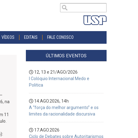
VÍDEOS
EDITAIS
FALE CONOSCO
ÚLTIMOS EVENTOS
12, 13 e 21/AGO/2026
I Colóquio Internacional Medo e
Politica
9–
14.AGO.2026, 14h
6, na
A “força do melhor argumento” e os
limites da racionalidade discursiva
em 11
ulo.
17.AGO.2026
):
Ciclo de Debates sobre Autoritarismos