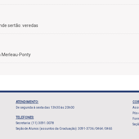
nde sertão: veredas
em Merleau-Ponty
ATENDIMENTO:
COR
De segunda à sexta das 13h30 às 20h00
Assu
Pós
TELEFONES:
Form
Secretaria: (11) 3091.0078
Seçã
Seção de Alunos (assuntos da Graduação): 3091-3736 /0464 /0465