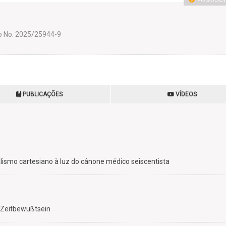
PÓS-DOU
o No. 2025/25944-9
PUBLICAÇÕES
VÍDEOS
lismo cartesiano à luz do cânone médico seiscentista
e Zeitbewußtsein