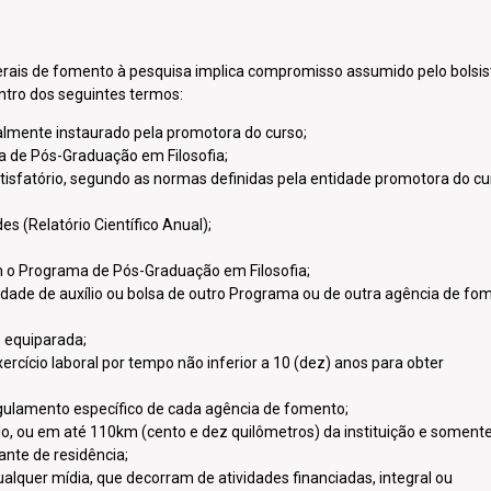
erais de fomento à pesquisa implica compromisso assumido pelo bolsis
tro dos seguintes termos:
ialmente instaurado pela promotora do curso;
a de Pós-Graduação em Filosofia;
fatório, segundo as normas definidas pela entidade promotora do cu
:
es (Relatório Científico Anual);
m o Programa de Pós-Graduação em Filosofia;
dade de auxílio ou bolsa de outro Programa ou de outra agência de fo
 equiparada;
rcício laboral por tempo não inferior a 10 (dez) anos para obter
gulamento específico de cada agência de fomento;
lo, ou em até 110km (cento e dez quilômetros) da instituição e soment
nte de residência;
alquer mídia, que decorram de atividades financiadas, integral ou