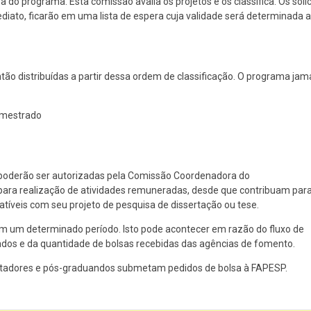
 do programa. Esta comissão avalia os projetos e os classifica. Os soli
iato, ficarão em uma lista de espera cuja validade será determinada 
o distribuídas a partir dessa ordem de classificação. O programa jama
 mestrado
 poderão ser autorizadas pela Comissão Coordenadora do
ara realização de atividades remuneradas, desde que contribuam par
tíveis com seu projeto de pesquisa de dissertação ou tese.
 em um determinado período. Isto pode acontecer em razão do fluxo de
lados e da quantidade de bolsas recebidas das agências de fomento.
entadores e pós-graduandos submetam pedidos de bolsa à FAPESP.