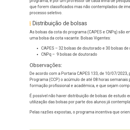
programa, e por um professor de cada linha de pesquisa
que forem classificados mas não contemplados de imed
processo seletivo.
Distribuição de bolsas
As bolsas da cota do programa (CAPES e CNPq) são entã
uma bolsa da cota vacante. Bolsas Vigentes:
CAPES – 32 bolsas de doutorado e 30 bolsas de
CNPq – 9 bolsas de doutorado
Observações:
De acordo com a Portaria CAPES 133, de 10/07/2023,
Programa (CCP) o acúmulo de até 08 horas semanais p
formação profissional e acadêmica, e que sejam compa
É possível não haver distribuição de bolsas de estudo
utilização das bolsas por parte dos alunos já contemp
Pelas razões expostas, o programa incentiva que ori