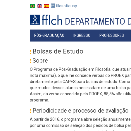
Pular
filosofiausp
para
o
DEPARTAMENTO D
conteúdo
principal
#MENU
PÓS-GRADUAÇÃO
INGRESSO
PROFESSORES
PÓS
Bolsas de Estudo
Sobre
O Programa de Pós-Graduação em Filosofia, que atual
nota máxima), o que lhe concede verbas do PROEX par
diretamente pela CAPES para bolsas de estudo. Como
que muitos desses alunos necessitam de uma bolsa par
Assim, da verba concedida pelo PROEX, 88,8% são utili
programa.
Periodicidade e processo de avaliação
A partir de 2016, o programa abre seleção anualmente
por uma comissão de seleção dos pedidos de bolsa pe