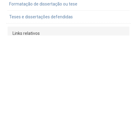
Formatação de dissertação ou tese
Teses e dissertações defendidas
Links relativos
Serviço de Pós-Graduação FFLCH
Janus
Pró-Reitoria de Inclusão e Pertencimento
Pró-reitoria de pós-graduação
ANPOF
Portal Alumni