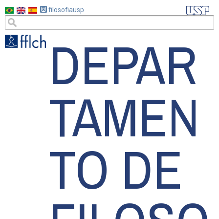
Pular
filosofiausp
para
DEPAR
o
conteúdo
principal
TAMEN
TO DE