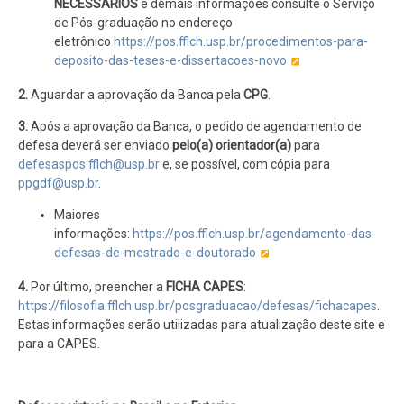
NECESSÁRIOS
e demais informações consulte o Serviço
de Pós-graduação no endereço
eletrônico
https://pos.fflch.usp.br/procedimentos-para-
deposito-das-teses-e-dissertacoes-novo
2.
Aguardar a aprovação da Banca pela
CPG
.
3.
Após a aprovação da Banca, o pedido de agendamento de
defesa deverá ser enviado
pelo(a) orientador(a)
para
defesaspos.fflch@usp.br
e, se possível, com cópia para
ppgdf@usp.br
.
Maiores
informações:
https://pos.fflch.usp.br/agendamento-das-
defesas-de-mestrado-e-doutorado
4.
Por último, preencher a
FICHA CAPES
:
https://filosofia.fflch.usp.br/posgraduacao/defesas/fichacapes
.
Estas informações serão utilizadas para atualização deste site e
para a CAPES.