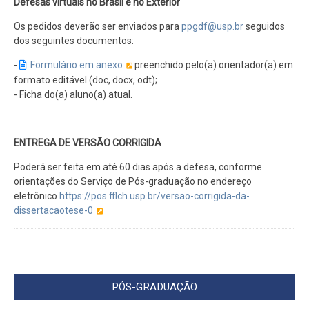
Defesas virtuais no Brasil e no Exterior
Os pedidos deverão ser enviados para
ppgdf@usp.br
seguidos
dos seguintes documentos:
-
Formulário em anexo
preenchido pelo(a) orientador(a) em
formato editável (doc, docx, odt);
- Ficha do(a) aluno(a) atual.
ENTREGA DE VERSÃO CORRIGIDA
Poderá ser feita em até 60 dias após a defesa, conforme
orientações do Serviço de Pós-graduação no endereço
eletrônico
https://pos.fflch.usp.br/versao-corrigida-da-
dissertacaotese-0
PÓS-GRADUAÇÃO