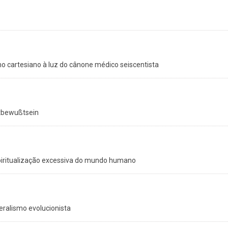
o cartesiano à luz do cânone médico seiscentista
itbewußtsein
spiritualização excessiva do mundo humano
beralismo evolucionista