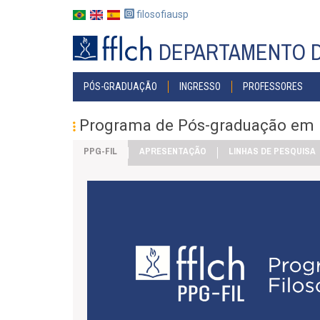
Pular
filosofiausp
para
o
DEPARTAMENTO D
conteúdo
principal
#MENU
PÓS-GRADUAÇÃO
INGRESSO
PROFESSORES
PÓS
Programa de Pós-graduação em F
PPG-FIL
APRESENTAÇÃO
LINHAS DE PESQUISA