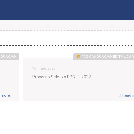
ADUAÇÃO
PÓS-GRADUAÇÃO, EDITAL, CA
1 mês atrás
Processo Seletivo PPG-Fil 2027
 more
Read 