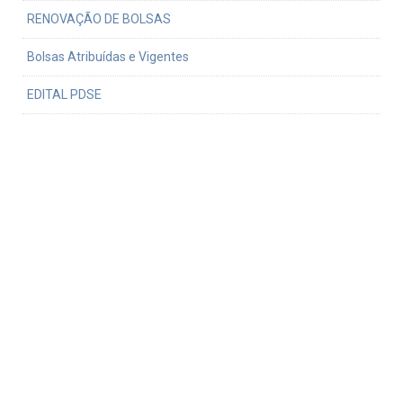
RENOVAÇÃO DE BOLSAS
Bolsas Atribuídas e Vigentes
EDITAL PDSE
Normativa do uso da verba PROEX
Defesa
Procedimentos para defesa
Formatação de dissertação ou tese
Teses e dissertações defendidas
Links relativos
Serviço de Pós-Graduação FFLCH