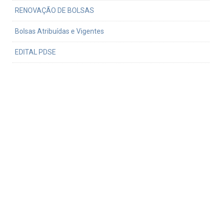
RENOVAÇÃO DE BOLSAS
Bolsas Atribuídas e Vigentes
EDITAL PDSE
Normativa do uso da verba PROEX
Defesa
Procedimentos para defesa
Formatação de dissertação ou tese
Teses e dissertações defendidas
Links relativos
Serviço de Pós-Graduação FFLCH