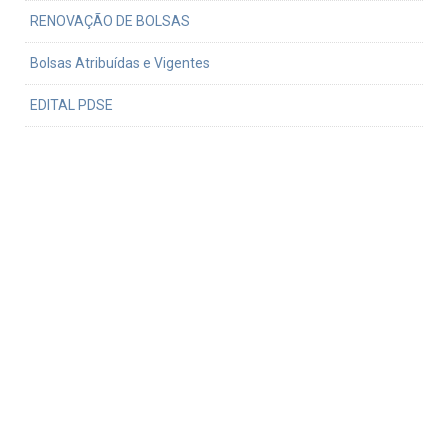
RENOVAÇÃO DE BOLSAS
Bolsas Atribuídas e Vigentes
EDITAL PDSE
Normativa do uso da verba PROEX
Defesa
Procedimentos para defesa
Formatação de dissertação ou tese
Teses e dissertações defendidas
Links relativos
Serviço de Pós-Graduação FFLCH