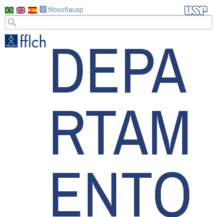
Pular
filosofiausp
para
DEPA
o
conteúdo
principal
RTAM
ENTO