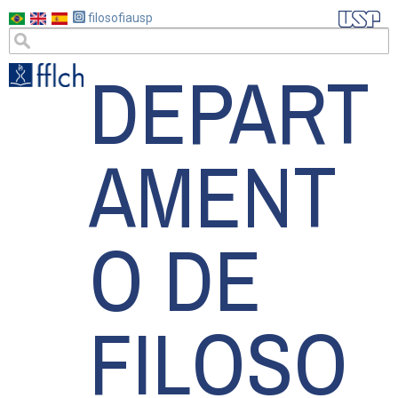
Pular
filosofiausp
para
DEPART
o
conteúdo
principal
AMENT
O DE
FILOSO