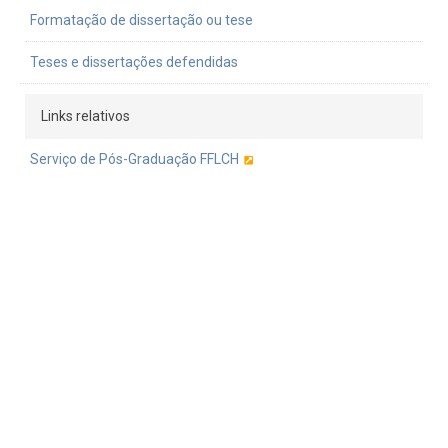
Formatação de dissertação ou tese
Teses e dissertações defendidas
Links relativos
Serviço de Pós-Graduação FFLCH
Janus
Pró-Reitoria de Inclusão e Pertencimento
Pró-reitoria de pós-graduação
ANPOF
Portal Alumni