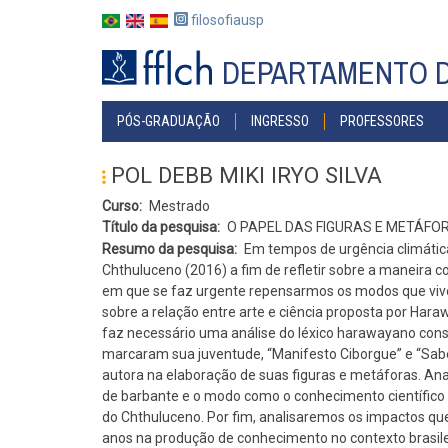
Pular
filosofiausp
para
o
DEPARTAMENTO D
conteúdo
principal
#MENU
PÓS-GRADUAÇÃO
INGRESSO
PROFESSORES
PÓS
POL DEBB MIKI IRYO SILVA
Curso
Mestrado
Título da pesquisa
O PAPEL DAS FIGURAS E METÁF
Resumo da pesquisa
Em tempos de urgência climática
Chthuluceno (2016) a fim de refletir sobre a maneir
em que se faz urgente repensarmos os modos que vive
sobre a relação entre arte e ciência proposta por Har
faz necessário uma análise do léxico harawayano const
marcaram sua juventude, “Manifesto Ciborgue” e “Sabe
autora na elaboração de suas figuras e metáforas. Ana
de barbante e o modo como o conhecimento científico 
do Chthuluceno. Por fim, analisaremos os impactos que
anos na produção de conhecimento no contexto brasile