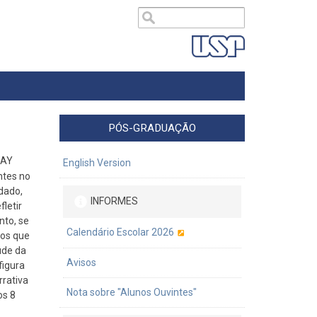
PÓS-GRADUAÇÃO
WAY
English Version
ntes no
dado,
INFORMES
letir
nto, se
Calendário Escolar 2026
ios que
ude da
Avisos
figura
rrativa
Nota sobre "Alunos Ouvintes"
os 8