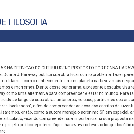
E FILOSOFIA
ORAS NA DEFINIÇÃO DO CHTHULUCENO PROPOSTO POR DONNA HARA
, Donna J. Haraway publica sua obra Ficar com o problema: fazer pare
a como lidamos com o conhecimento em um planeta cada vez mais degra
mos e morremos. Diante desse panorama, a presente pesquisa visa ref
away como uma alternativa para compreender e estar no mundo. Para ta
ruído ao longo de suas obras anteriores, no caso, partiremos dos ensa
res localizados”, a fim de compreender os ecos dos escritos de juvent
lisaremos, então, como a autora maneja o acrônimo SF, em especial, a 
é articulado, visando compreender sua importância na sua proposta na
 o projeto político-epistemológico harawayano teve ao longo dos últim
iro.