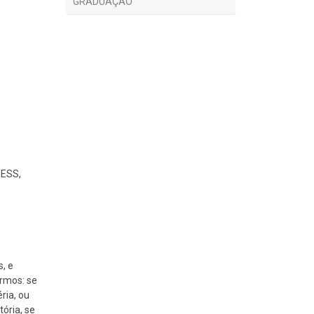
GRADUAÇÃO
HESS,
, e
ermos: se
ia, ou
ória, se