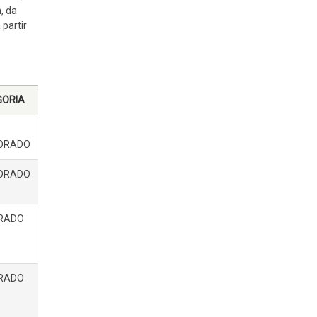
, da
 partir
GORIA
ORADO
ORADO
RADO
RADO