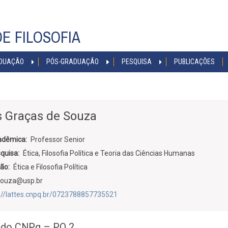
E FILOSOFIA
DUAÇÃO
PÓS-GRADUAÇÃO
PESQUISA
PUBLICAÇÕES
s Graças de Souza
cadêmica
Professor Senior
squisa
Ética, Filosofia Política e Teoria das Ciências Humanas
ção
Ética e Filosofia Política
ouza@usp.br
://lattes.cnpq.br/0723788857735521
a do CNPq – PQ 2