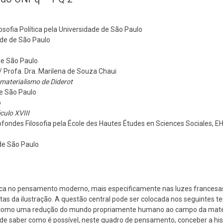
ilosofia Política pela Universidade de São Paulo
ade de São Paulo
de São Paulo
 / Profa. Dra. Marilena de Souza Chaui
 materialismo de Diderot
e São Paulo
o
culo XVIII
ondes Filosofia pela École des Hautes Études en Sciences Sociales, E
de São Paulo
lítica no pensamento moderno, mais especificamente nas luzes francesas
as da ilustração. A questão central pode ser colocada nos seguintes t
 como uma redução do mundo propriamente humano ao campo da matér
 de saber como é possível, neste quadro de pensamento, conceber a hist