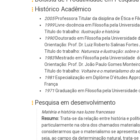
Histórico Acadêmico
2005
Professora Titular da disiplina de Ética e F
1999
Livre-docência em Filosofia pela Universid
Título do trabalho:
Ilustração e história
1990
Doutorado em Filosofia pela Universidade 
Orientação: Prof. Dr. Luiz Roberto Salinas Fortes
Título do trabalho:
Natureza e ilustração: sobre o
1983
Mestrado em Filosofia pela Universidade d
Orientação: Prof. Dr. João Paulo Gomes Monteir
Título do trabalho:
Voltaire e o materialismo do sé
1981
Especialização em Diplôme D'études Approf
França
1971
Graduação em Filosofia pela Universidade 
Pesquisa em desenvolvimento
Matéria e história nas luzes francesas
Resumo:
Trata-se da relação entre história e po
particularmente na obra dos chamados materialist
considerarmos que o materialismo se apresenta
seja, ao campo da determinação natural, trata-se