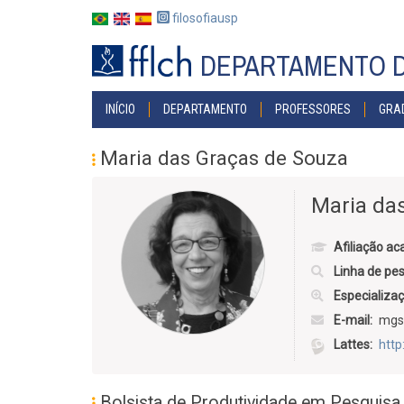
Pular
filosofiausp
para
o
DEPARTAMENTO D
conteúdo
principal
MAIN
INÍCIO
DEPARTAMENTO
PROFESSORES
GRA
NAVIGATION
Maria das Graças de Souza
Maria da
Afiliação a
Linha de pe
Especializa
E-mail
mgs
Lattes
http
Bolsista de Produtividade em Pesquis