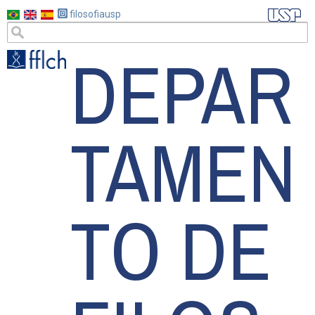
Pular
filosofiausp
para
DEPAR
o
conteúdo
principal
TAMEN
TO DE