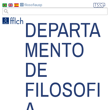
Pular
filosofiausp
para
o
DEPARTA
conteúdo
principal
MENTO
DE
FILOSOFI
A